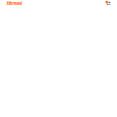
filtermenü
1
Satire
Veranstaltungen
Über uns
Kontakt
Shop
Member werden
Gönner:in werden
Spenden
nichts verpassen? newsletter abonnieren!