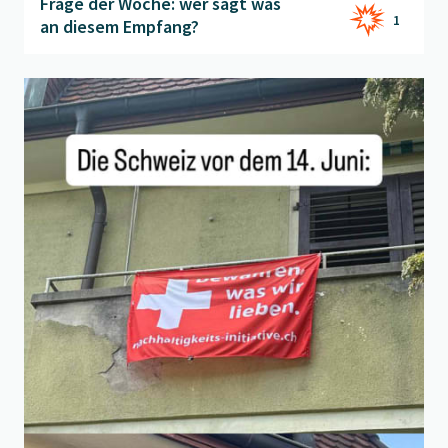
Frage der Woche: wer sagt was
1
an diesem Empfang?
Beitrag "
Nach der 10-Mio-Initiative
" öffnen