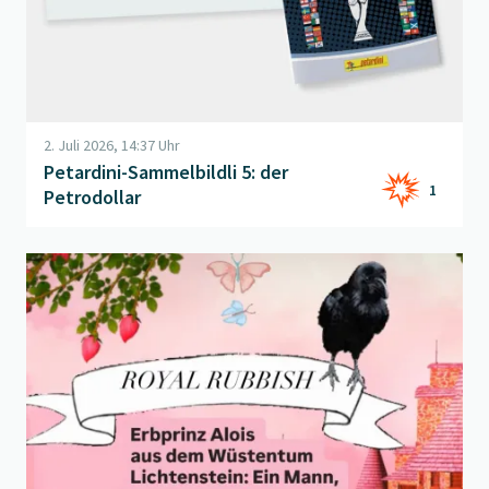
2. Juli 2026, 14:37 Uhr
Petardini-Sammelbildli 5: der
1
Petrodollar
Beitrag "
Royal Rubbish
" öffnen