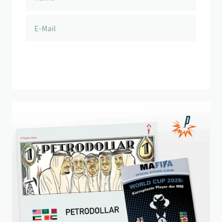
anmelden
Beitrag "
Petardini-Sammelbildli 5: der Petrodollar
" öffnen