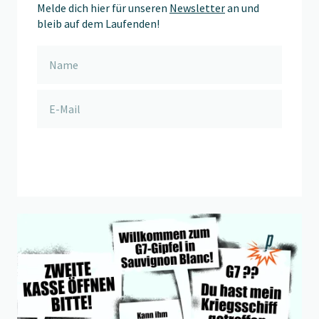
Melde dich hier für unseren
Newsletter
an und
bleib auf dem Laufenden!
anmelden
Beitrag "
Frage der Woche: wer sagt was an diesem Empfang?
"