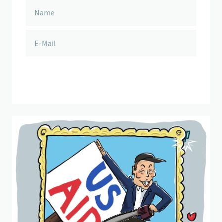
anmelden
Beitrag "
Grosses Vorbild
" öffnen