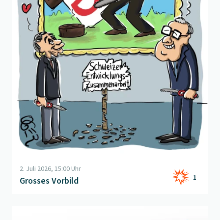
2. Juli 2026, 15:00 Uhr
1
Grosses Vorbild
Beitrag "
Petardini-Sammelbildli 5: der Petrodollar
" öffnen