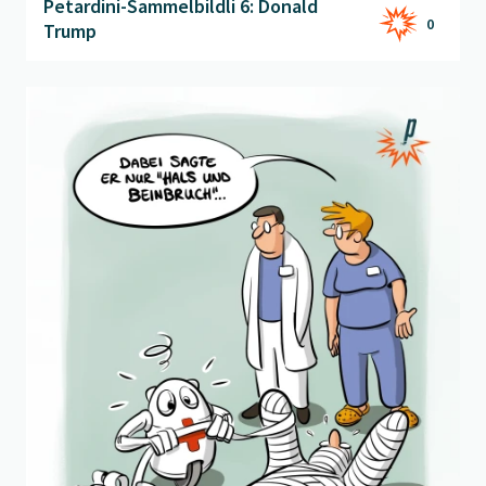
Petardini-Sammelbildli 6: Donald
0
Trump
Beitrag "
Hals und Beinbruch
" öffnen