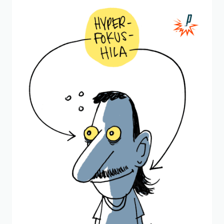
Beitrag "
ADHS-Frisur
" öffnen