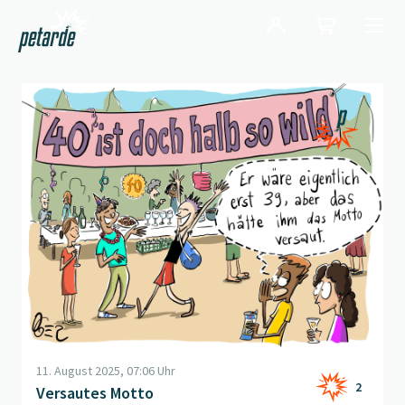
Login
Shop
Navi
Zur Startseite
Beitrag "
Versautes Motto
" öffnen
11. August 2025, 07:06 Uhr
2
Versautes Motto