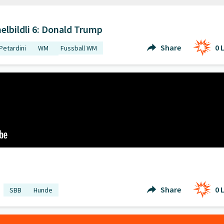
lbildli 6: Donald Trump
Share
0
L
Petardini
WM
Fussball WM
Fussball
Sport
 öffnen
Share
0
L
SBB
Hunde
he: wie verhalte ich mich richtig?
" öffnen