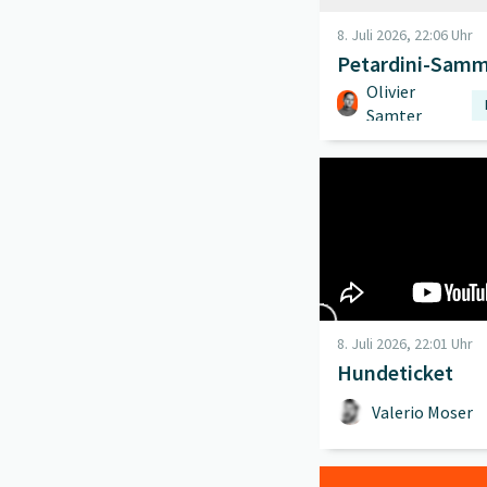
8. Juli 2026, 22:06 Uhr
Petardini-Samme
Olivier
Samter
Beitrag "
Hundeticket
"
8. Juli 2026, 22:01 Uhr
Hundeticket
Valerio Moser
Beitrag "
Frage der Woc