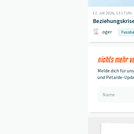
12. Juli 2026, 13:17 Uhr
Beziehungskris
oger
Fussba
Fifa
Argent
nichts mehr v
Melde dich für un
und Petarde-Upda
Beitrag "
Petardini-Sa