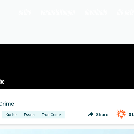
satire
veranstaltungen
downloads
die pet
ue Crime
" öffnen
 Crime
Share
0
L
Küche
Essen
True Crime
ise
" öffnen