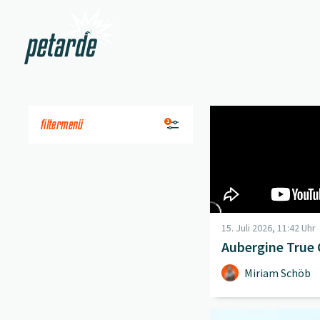
Zur Startseite
Beitrag "
Aubergine Tr
filtermenü
1
15. Juli 2026, 11:42 Uhr
Aubergine True
Miriam Schöb
Beitrag "
Beziehungskr