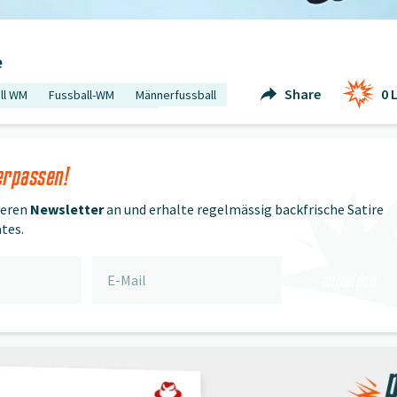
e
Share
0
L
ll WM
Fussball-WM
Männerfussball
Schweizer Nati
Schweiz
inien
2026
erpassen!
seren
Newsletter
an und erhalte regelmässig backfrische Satire
tes.
anmelden
mmelbildli 6: Donald Trump
" öffnen