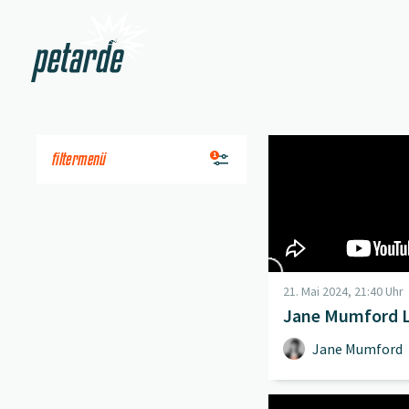
Zur Startseite
Beitrag "
Jane Mumford
filtermenü
1
21. Mai 2024, 21:40 Uhr
Jane Mumford L
Jane Mumford
Beitrag "
Mean Monday