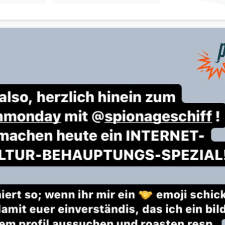
mit Julia Kubik
" öffnen