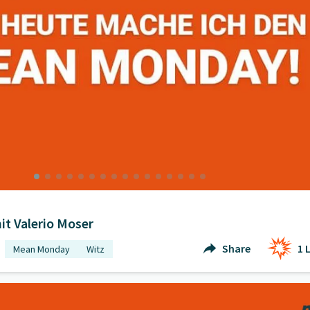
t Valerio Moser
Share
1
L
Mean Monday
Witz
 mit Jane-Bot Mumford
" öffnen