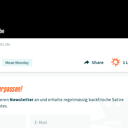
02 Uhr
Share
1
L
Mean Monday
erpassen!
seren
Newsletter
an und erhalte regelmässig backfrische Satire
tes.
anmelden