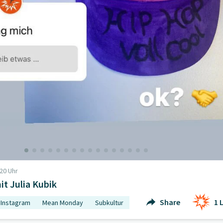
20 Uhr
t Julia Kubik
Share
1
L
Instagram
Mean Monday
Subkultur