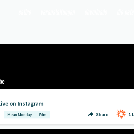
satire
veranstaltungen
downloads
die pet
 Live on Instagram
" öffnen
ive on Instagram
Share
1
L
Mean Monday
Film
" öffnen