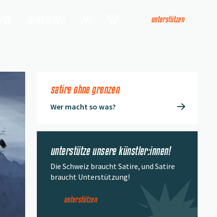
arde
newsletter
unterstützen
Login
Shop
satire ohne grenzen
Wer macht so was?
unterstütze unsere künstler:innen!
Die Schweiz braucht Satire, und Satire
braucht Unterstützung!
unterstützen