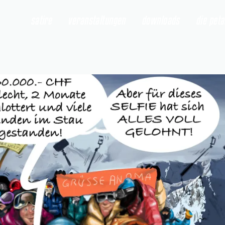
satire
veranstaltungen
downloads
die pet
t
" öffnen