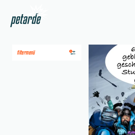
Zur Startseite
Beitrag "
Mount Everes
filtermenü
1