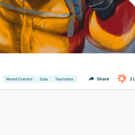
Share
2
L
Mount Everest
Stau
Tourismus