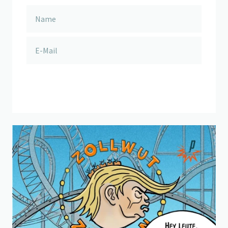
anmelden
Beitrag "
Ganz übel
" öffnen