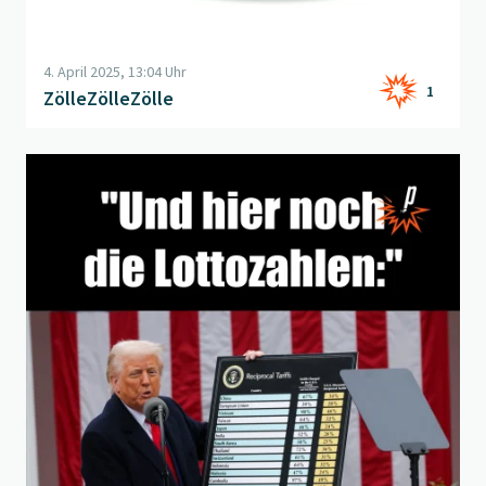
4. April 2025, 13:04 Uhr
1
ZölleZölleZölle
Beitrag "
Zotto
" öffnen