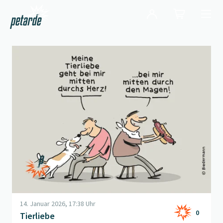
Login
Shop
Navi
Zur Startseite
Beitrag "
Tierliebe
" öffnen
14. Januar 2026, 17:38 Uhr
0
Tierliebe