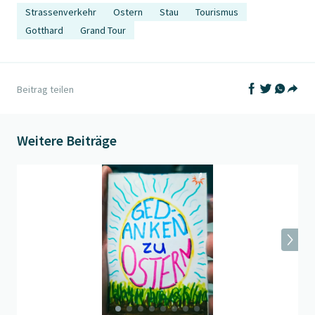
Strassenverkehr
Ostern
Stau
Tourismus
Gotthard
Grand Tour
Auf Facebook t
Auf Twitter
Auf What
Beitrag teilen
Teil
Weitere Beiträge
Beitrag "
Gedanken zu Ostern
" öffnen