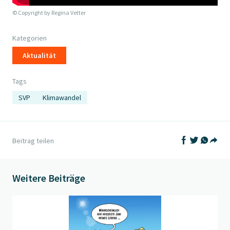
© Copyright by
Regina Vetter
Kategorien
Aktualität
Tags
SVP
Klimawandel
Auf Facebook t
Auf Twitter
Auf What
Beitrag teilen
Teil
Weitere Beiträge
Beitrag "
Ansichtssache
" öffnen