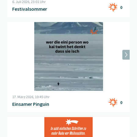
6. Juli 2026, 23:01 Uhr
0
Festivalsommer
Beitrag "
Einsamer Pinguin
" öffnen
17. März 2026, 10:45 Uhr
0
Einsamer Pinguin
Beitrag "
Petardvent Lifehack 5: Eisensäge vs Nervensäge
" öff