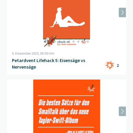
5. Dezember 2025, 05:55 Uhr
Petardvent Lifehack 5: Eisensäge vs
2
Nervensäge
Beitrag "
Smalltalk über das neue Taylor-Swift-Album
" öffnen