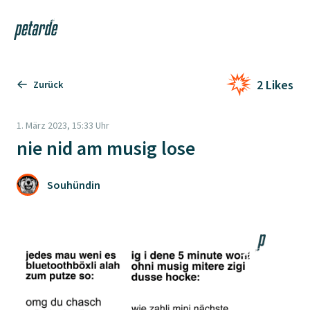
Login
Shop
Navi
Zur Startseite
2 Likes
Zurück
1. März 2023, 15:33 Uhr
nie nid am musig lose
Souhündin