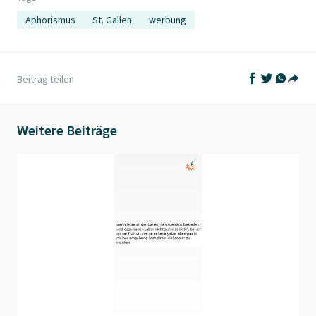
Aphorismus
St. Gallen
werbung
Auf Facebook t
Auf Twitter
Auf What
Beitrag teilen
Teil
Weitere Beiträge
Beitrag "
Heissgetränk
" öffnen