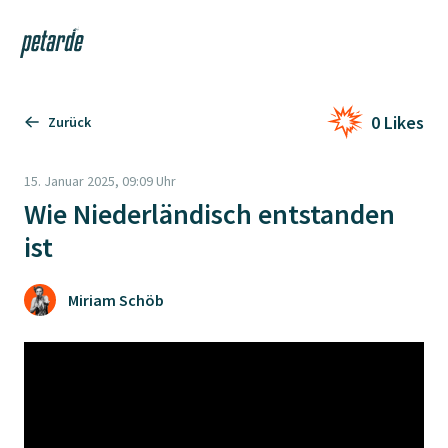
Login
Shop
Navi
Zur Startseite
0 Likes
Zurück
15. Januar 2025, 09:09 Uhr
Wie Niederländisch entstanden
ist
Miriam Schöb