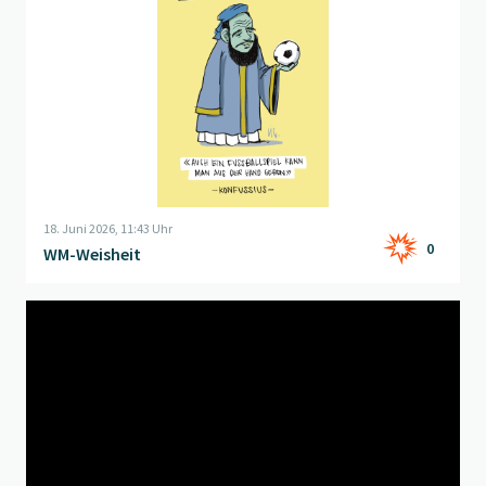
18. Juni 2026, 11:43 Uhr
0
WM-Weisheit
Beitrag "
Language Lesson
" öffnen