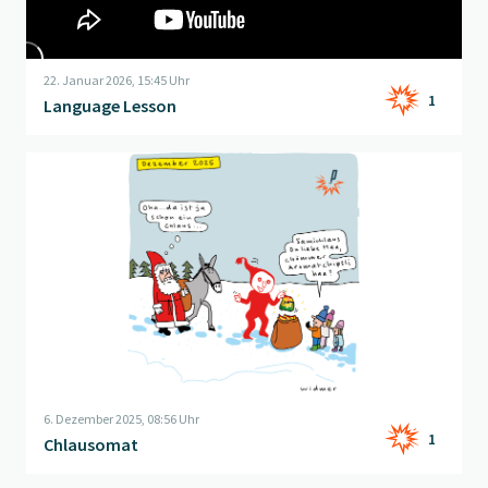
22. Januar 2026, 15:45 Uhr
1
Language Lesson
Beitrag "
Chlausomat
" öffnen
6. Dezember 2025, 08:56 Uhr
1
Chlausomat