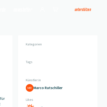
arde
newsletter
unterstützen
Login
Shop
Kategorien
Tags
Künstler:in
Marco Ratschiller
MR
für
Likes
t