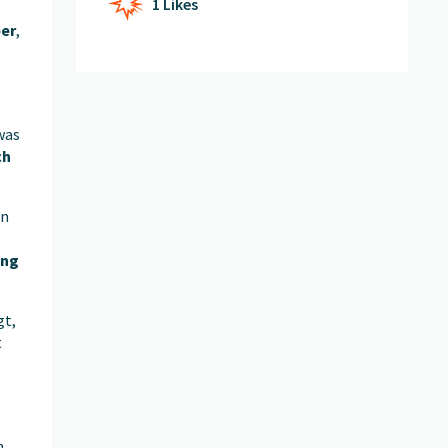
1 Likes
per
,
was
ch
en
ng
gt,
t
n