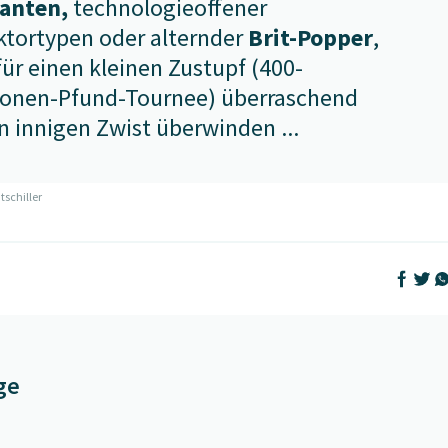
ianten,
technologieoffener
ktortypen oder alternder
Brit-Popper
,
für einen kleinen Zustupf (400-
lionen-Pfund-Tournee) überraschend
n innigen Zwist überwinden ...
tschiller
Auf Face
Auf T
Au
ge