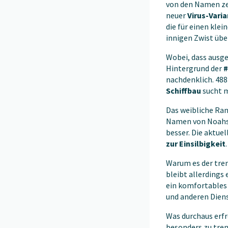
von den Namen 
neuer
Virus-Vari
die für einen kle
innigen Zwist übe
Wobei, dass ausge
Hintergrund der
#
nachdenklich. 48
Schiffbau
sucht m
Das weibliche Ran
Namen von Noahs F
besser. Die aktue
zur Einsilbigkeit
Warum es der tre
bleibt allerdings
ein komfortable
und anderen Diens
Was durchaus erfr
besonders zu tren