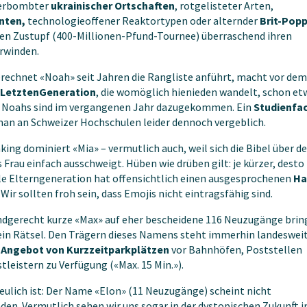
zerbombter
ukrainischer Ortschaften
, rotgelisteter Arten,
anten,
technologieoffener Reaktortypen oder alternder
Brit-Pop
inen Zustupf (400-Millionen-Pfund-Tournee) überraschend ihren
rwinden.
rechnet «Noah» seit Jahren die Rangliste anführt, macht vor dem
LetztenGeneration
, die womöglich hienieden wandelt, schon et
8 Noahs sind im vergangenen Jahr dazugekommen. Ein
Studienfa
an an Schweizer Hochschulen leider dennoch vergeblich.
king dominiert «Mia» – vermutlich auch, weil sich die Bibel über d
rau einfach ausschweigt. Hüben wie drüben gilt: je kürzer, desto
lle Elterngeneration hat offensichtlich einen ausgesprochenen
Ha
. Wir sollten froh sein, dass Emojis nicht eintragsfähig sind.
ndgerecht kurze «Max» auf eher bescheidene 116 Neuzugänge brin
 ein Rätsel. Den Trägern dieses Namens steht immerhin landeswei
s
Angebot von Kurzzeitparkplätzen
vor Bahnhöfen, Poststellen
tleistern zu Verfügung («Max. 15 Min.»).
eulich ist: Der Name «Elon» (11 Neuzugänge) scheint nicht
den. Vermutlich sehen wir uns sogar in der dystopischen Zukunft i