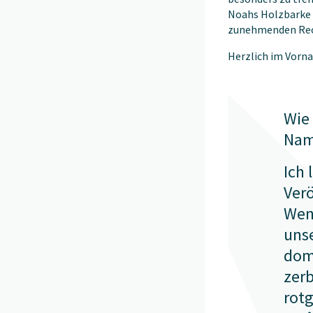
Noahs Holzbarke b
zunehmenden Rec
Herzlich im Vorn
Wie 
Nam
Ich 
Verö
Wen
uns
dom
zer
rotg