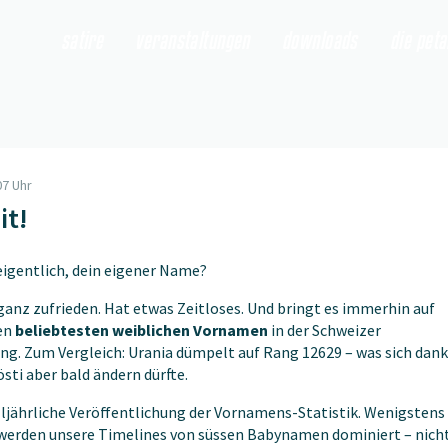
satire
veranstaltungen
downloads
die pet
07 Uhr
it!
 eigentlich, dein eigener Name?
 ganz zufrieden. Hat etwas Zeitloses. Und bringt es immerhin auf
den
beliebtesten weiblichen Vornamen
in der Schweizer
g. Zum Vergleich: Urania dümpelt auf Rang 12629 – was sich dank
sti aber bald ändern dürfte.
 alljährliche Veröffentlichung der Vornamens-Statistik. Wenigstens 
 werden unsere Timelines von süssen Babynamen dominiert – nich