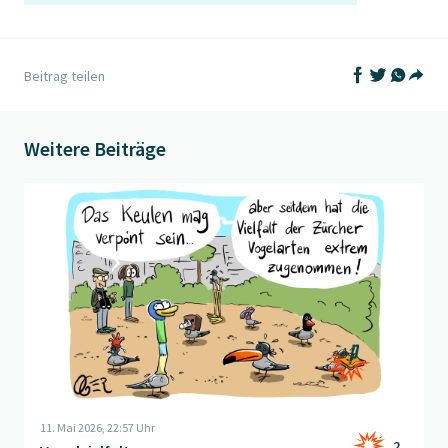
Auf Facebook t
Auf Twitter
Auf What
Beitrag teilen
Teil
Weitere Beiträge
Beitrag "
Vogelvielfalt
" öffnen
11. Mai 2026, 22:57 Uhr
2