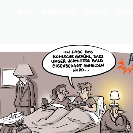
satire
veranstaltungen
downloads
die pet
 öffnen