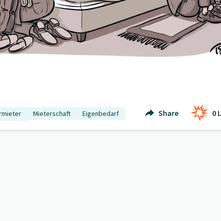
Share
0
L
rmieter
Mieterschaft
Eigenbedarf
ndigung