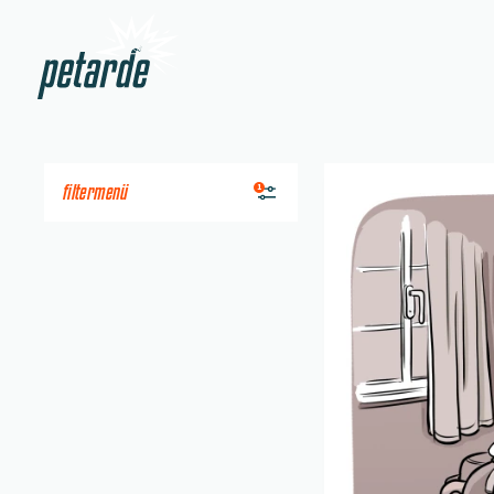
Zur Startseite
Beitrag "
Eigenbedarf
"
filtermenü
1