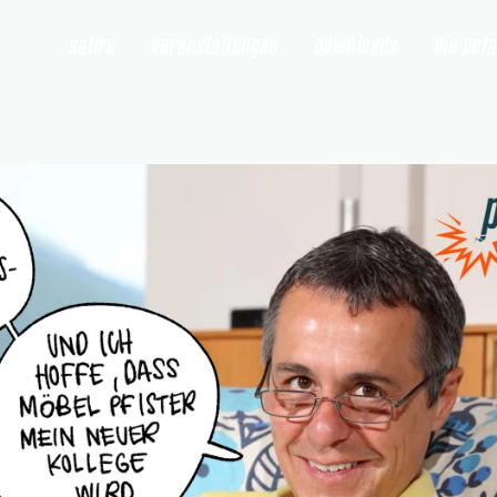
satire
veranstaltungen
downloads
die pet
r
" öffnen