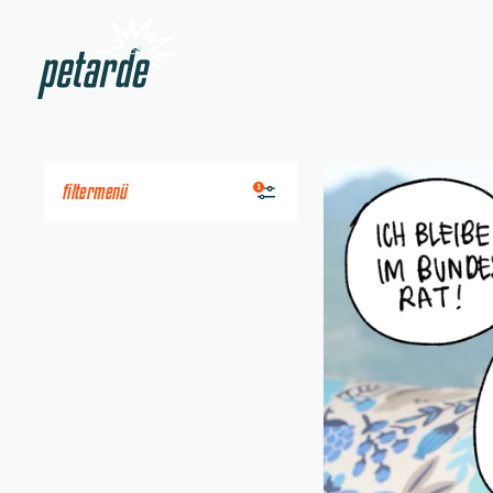
Zur Startseite
Beitrag "
Möbel Pfiste
filtermenü
1