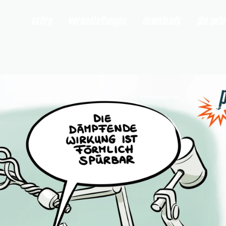
satire
veranstaltungen
downloads
die pet
fende Massnahmen
" öffnen