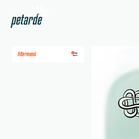
Zur Startseite
Beitrag "
Kostendämp
filtermenü
1