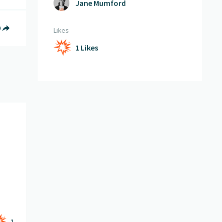
Jane Mumford
book teilen
witter teilen
f Whatsapp teilen
Teilen
Likes
1 Likes
ffnen
1