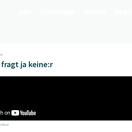
satire
veranstaltungen
downloads
die pet
hr
fragt ja keine:r
mford