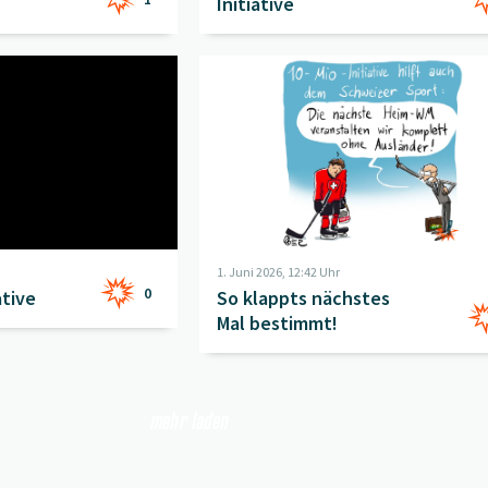
Initiative
Initiative
" öffnen
Beitrag "
So klappts nächstes Mal bes
1. Juni 2026, 12:42 Uhr
0
ative
So klappts nächstes
Mal bestimmt!
mehr laden