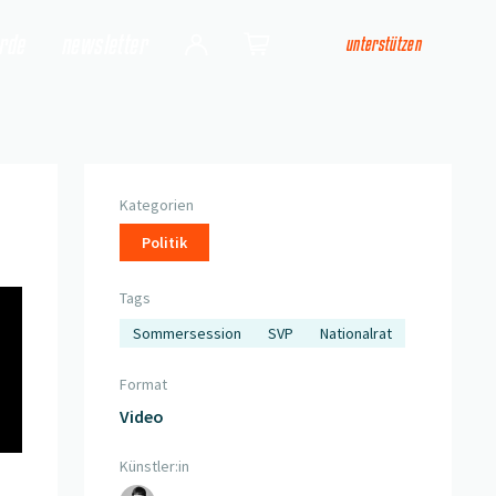
arde
newsletter
unterstützen
Login
Shop
Kategorien
Politik
Tags
Sommersession
SVP
Nationalrat
Format
Video
Künstler:in