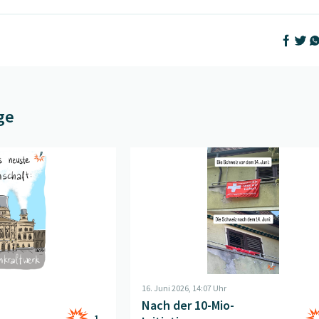
Auf Face
Auf T
Au
ge
der Zukunft
" öffnen
Beitrag "
Nach der 10-Mio-Initiative
" ö
16. Juni 2026, 14:07 Uhr
Nach der 10-Mio-
1