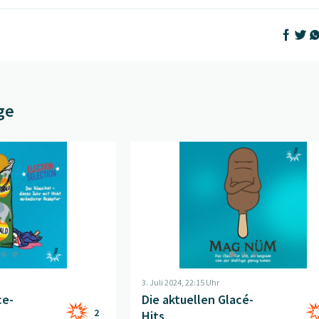
Auf Face
Auf T
Au
ge
 Glace-Hits no. 2
" öffnen
Beitrag "
Die aktuellen Glacé-Hits
" öff
3. Juli 2024, 22:15 Uhr
ce-
Die aktuellen Glacé-
2
Hits