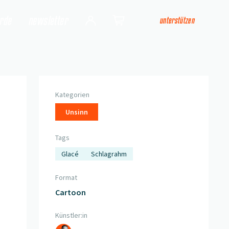
arde
newsletter
unterstützen
Login
Shop
Kategorien
Unsinn
Tags
Glacé
Schlagrahm
Format
Cartoon
Künstler:in