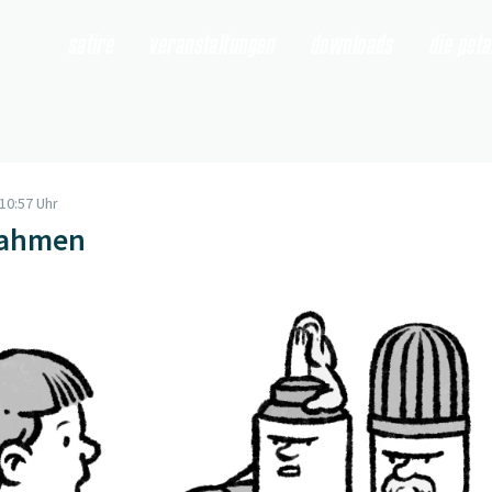
satire
veranstaltungen
downloads
die pet
10:57 Uhr
rahmen