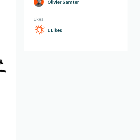
Olivier Samter
Likes
1 Likes