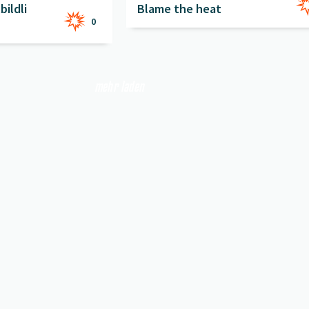
ildli
Blame the heat
0
mehr laden