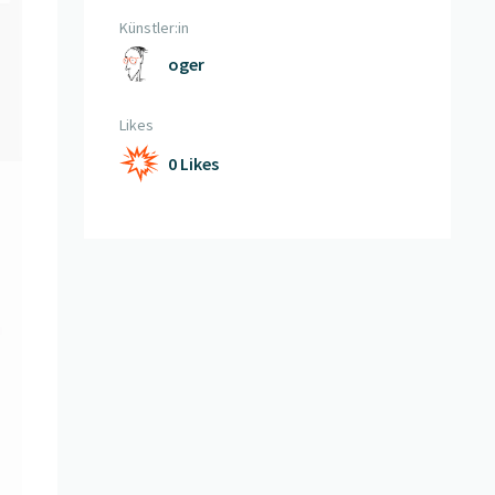
Künstler:in
oger
Likes
0 Likes