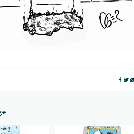
Auf Face
Auf T
Au
ge
ise
" öffnen
Beitrag "
Grosses Vorbild
" öffnen