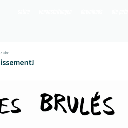
satire
veranstaltungen
downloads
die pet
52 Uhr
lissement!