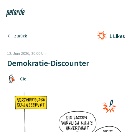
Login
Shop
Navi
Zur Startseite
1 Likes
Zurück
12. Juni 2026, 20:00 Uhr
Demokratie-Discounter
Cic