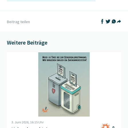
Auf Facebook t
Auf Twitter
Auf What
Beitrag teilen
Teil
Weitere Beiträge
Beitrag "
Links oder rechts?
" öffnen
3. Juni 2026, 16:15 Uhr
0