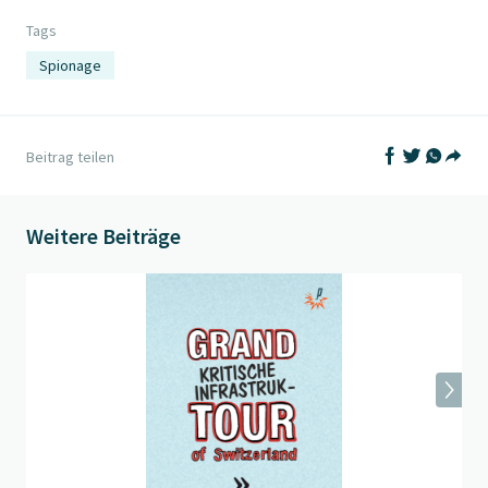
Tags
Spionage
Auf Facebook t
Auf Twitter
Auf What
Beitrag teilen
Teil
Weitere Beiträge
Beitrag "
Over-Infrastruktourismus
" öffnen