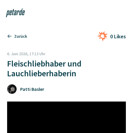
Login
Shop
Navi
Zur Startseite
0 Likes
Zurück
6. Juni 2026, 17:13 Uhr
Fleischliebhaber und
Lauchlieberhaberin
Patti Basler