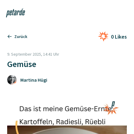
Login
Shop
Navi
Zur Startseite
0 Likes
Zurück
9. September 2025, 14:41 Uhr
Gemüse
Martina Hügi