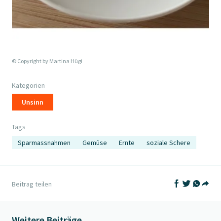
© Copyright by
Martina Hügi
Kategorien
Unsinn
Tags
Sparmassnahmen
Gemüse
Ernte
soziale Schere
Auf Facebook t
Auf Twitter
Auf What
Beitrag teilen
Teil
Weitere Beiträge