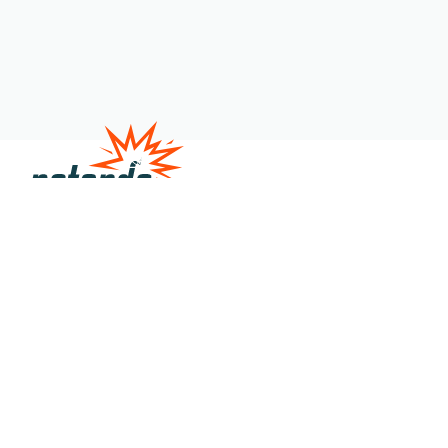
Satire
Veranstaltungen
Über uns
Kontakt
Shop
Member werden
Gönner:in werden