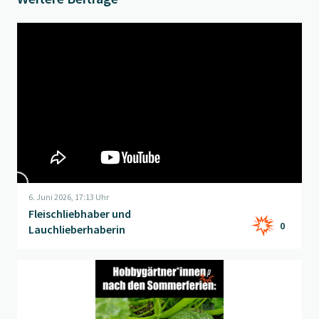
Beitrag "
Fleischliebhaber und Lauchlieberhaberin
" öffnen
6. Juni 2026, 17:13 Uhr
Fleischliebhaber und
0
Lauchlieberhaberin
Beitrag "
... oder sind es Zucchini?
" öffnen