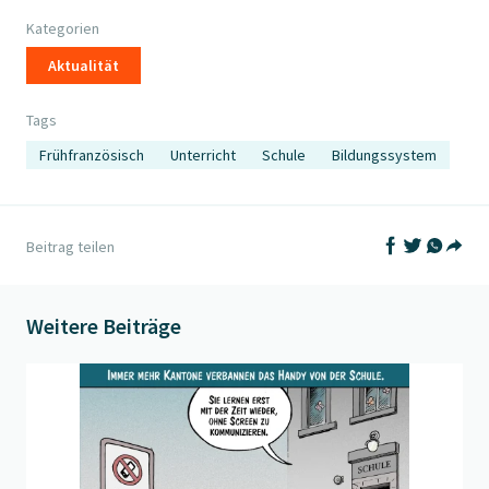
Kategorien
Aktualität
Tags
Frühfranzösisch
Unterricht
Schule
Bildungssystem
Auf Facebook t
Auf Twitter
Auf What
Beitrag teilen
Teil
Weitere Beiträge
Beitrag "
Auf Entzug
" öffnen