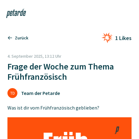
Login
Shop
Navi
Zur Startseite
1 Likes
Zurück
4. September 2025, 13:12 Uhr
Frage der Woche zum Thema
Frühfranzösisch
Team der Petarde
TD
Was ist dir vom Frühfranzösisch geblieben?