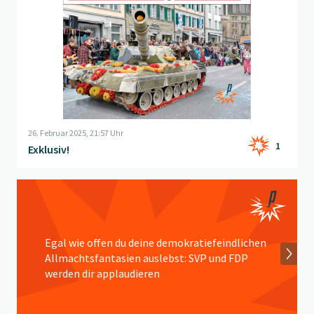
26. Februar 2025, 21:57 Uhr
1
Exklusiv!
Beitrag "
Frage der Woche
" öffnen
Egal wie offen du deine demokratiefeindlichen
Allmachtsfantasien auslebst: SVP und FDP
werden dir applaudieren