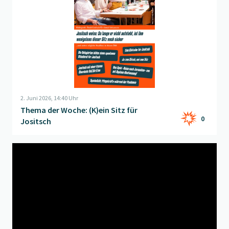
2. Juni 2026, 14:40 Uhr
Thema der Woche: (K)ein Sitz für
0
Jositsch
Beitrag "
Petardvent - jetzt gehts los!
" öffnen