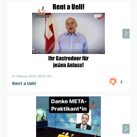
Beitrag "
Rent a Ueli!
" öffnen
6. Februar 2025, 09:47 Uhr
2
Rent a Ueli!
Beitrag "
Wir haben unseren Account zurück!
" öffnen