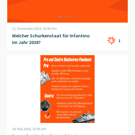
12. Dezember 2024, 10:40 Uhr
Welcher Schurkenstaat für Infantino
1
im Jahr 2038?
Beitrag "
Frage der Woche: Pro und Contra Hanta-Pandemie
" 
14. Mai 2026, 15:05 Uhr