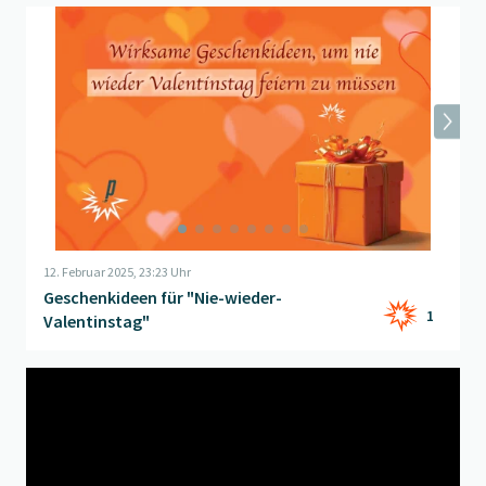
Beitrag "
Geschenkideen für "Nie-wieder-Valentinstag"
" öffne
12. Februar 2025, 23:23 Uhr
Geschenkideen für "Nie-wieder-
1
Valentinstag"
Beitrag "
Petardvent 3 Wochenepisode
" öffnen