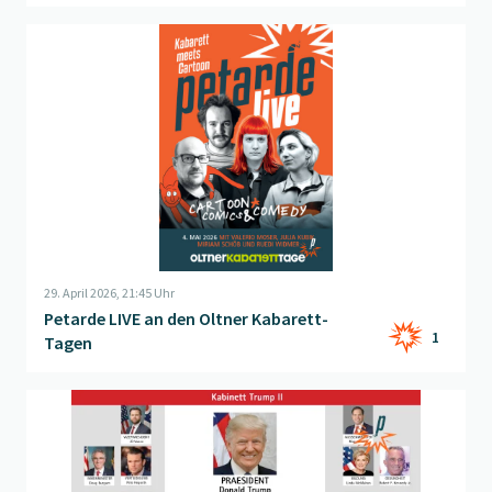
Beitrag "
Petarde LIVE an den Oltner Kabarett-Tagen
" öffnen
29. April 2026, 21:45 Uhr
Petarde LIVE an den Oltner Kabarett-
1
Tagen
Beitrag "
Unsinn der Woche
" öffnen