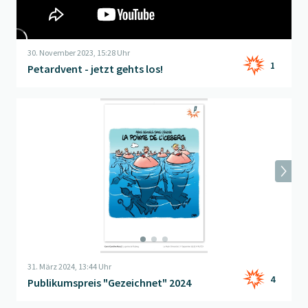
30. November 2023, 15:28 Uhr
1
Petardvent - jetzt gehts los!
Beitrag "
Publikumspreis "Gezeichnet" 2024
" öffnen
31. März 2024, 13:44 Uhr
4
Publikumspreis "Gezeichnet" 2024