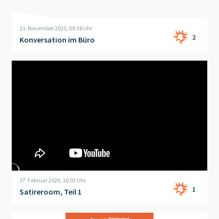
21. November 2025, 09:28 Uhr
2
Konversation im Büro
Beitrag "
Satireroom, Teil 1
" öffnen
27. Februar 2026, 10:03 Uhr
1
Satireroom, Teil 1
Beitrag "
Frage der Woche
" öffnen