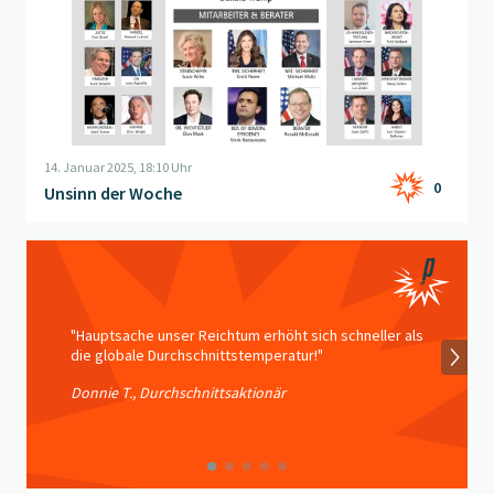
14. Januar 2025, 18:10 Uhr
0
Unsinn der Woche
Beitrag "
Am WEF-Apéro mitgehört
" öffnen
"Hauptsache unser Reichtum erhöht sich schneller als
die globale Durchschnittstemperatur!"
Donnie T., Durchschnittsaktionär