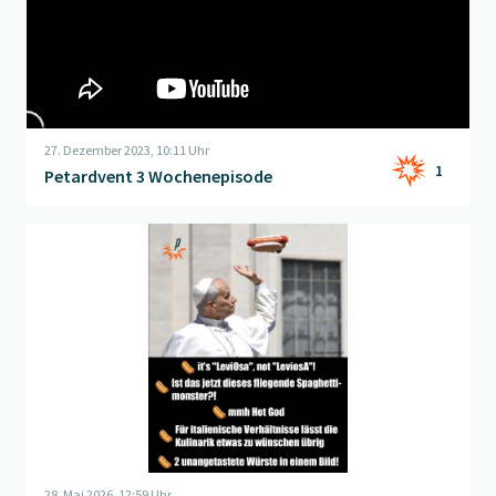
27. Dezember 2023, 10:11 Uhr
1
Petardvent 3 Wochenepisode
Beitrag "
Frage der Woche: der fliegende Hotdog
" öffnen
28. Mai 2026, 12:59 Uhr