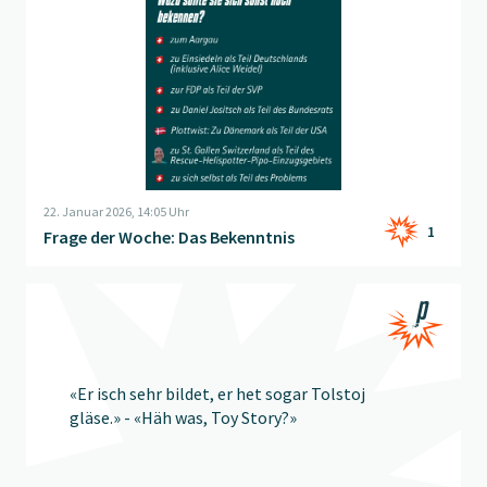
22. Januar 2026, 14:05 Uhr
1
Frage der Woche: Das Bekenntnis
Beitrag "
Konversation im Büro
" öffnen
«Er isch sehr bildet, er het sogar Tolstoj
gläse.» - «Häh was, Toy Story?»