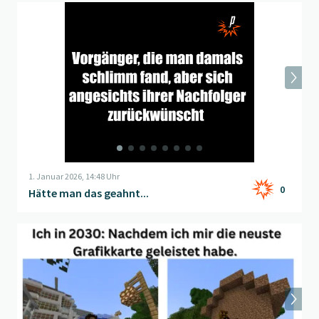
Beitrag "
Hätte man das geahnt...
" öffnen
1. Januar 2026, 14:48 Uhr
0
Hätte man das geahnt...
Beitrag "
Siegerarbeiten Cartoon- und Meme-Contest PlayBer