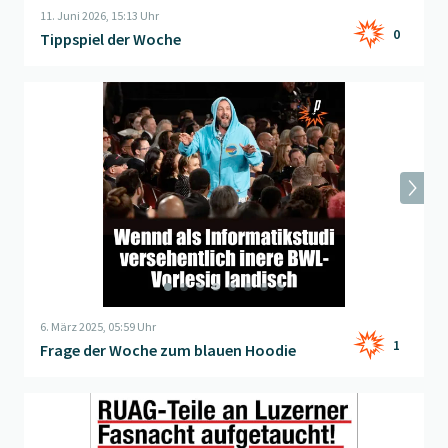
11. Juni 2026, 15:13 Uhr
0
Tippspiel der Woche
Beitrag "
Frage der Woche zum blauen Hoodie
" öffnen
6. März 2025, 05:59 Uhr
1
Frage der Woche zum blauen Hoodie
Beitrag "
Exklusiv!
" öffnen