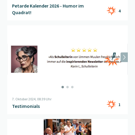
Petarde Kalender 2026 - Humor im
4
Quadrat!
Beitrag "
Testimonials
" öffnen
7. Oktober 2024, 08:39 Uhr
1
Testimonials
Beitrag "
Thema der Woche: (K)ein Sitz für Jositsch
" öffnen