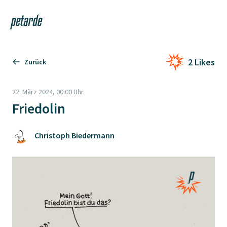
Login
Shop
Navi
Zur Startseite
2 Likes
Zurück
22. März 2024, 00:00 Uhr
Friedolin
Christoph Biedermann