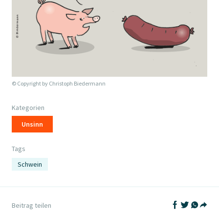
© Copyright by
Christoph Biedermann
Kategorien
Unsinn
Tags
Schwein
Auf Facebook t
Auf Twitter
Auf What
Beitrag teilen
Teil