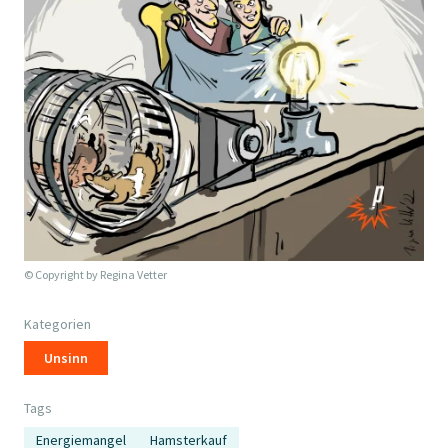
© Copyright by
Regina Vetter
Kategorien
Unsinn
Tags
Energiemangel
Hamsterkauf