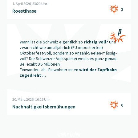
1. April 2026, 23:21 Uhr
2
Roestihase
Beitrag "
Nachhaltigkeitsbemühungen
" öffnen
Wann ist die Schweiz eigentlich so
richtig voll?
Und
zwar nicht wie am alljährlich (EU-importierten)
Oktoberfest-voll, sondern so Anzahl-Seelen-mässig-
voll? Die Schweizer Volkspartei weiss es ganz genau.
Bei exakt 9.5 Millionen
Einwander...äh...Einwohner:innen
wird der Zapfhahn
zugedreht ...
20. März 2026, 16:16 Uhr
0
Nachhaltigkeitsbemühungen
mehr laden