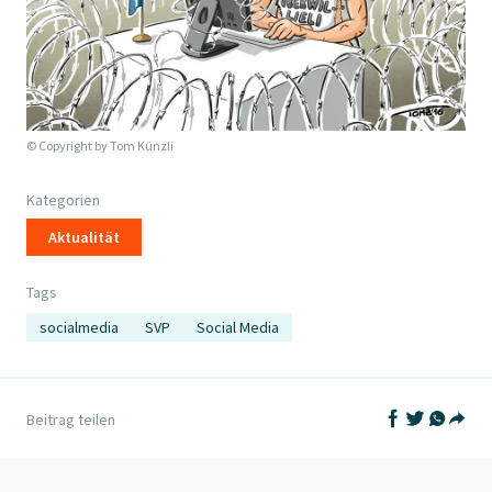
© Copyright by
Tom Künzli
Kategorien
Aktualität
Tags
socialmedia
SVP
Social Media
Auf Facebook t
Auf Twitter
Auf What
Beitrag teilen
Teil