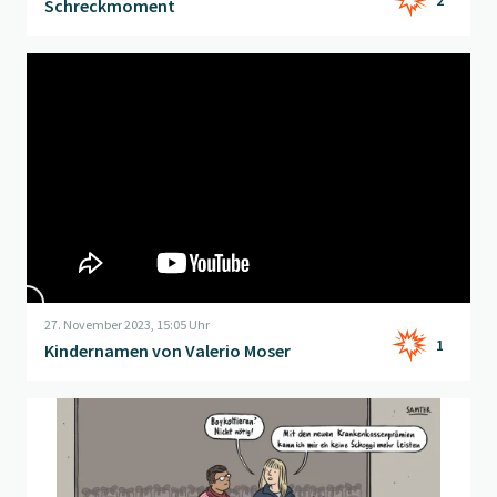
Schreckmoment
Beitrag "
Kindernamen von Valerio Moser
" öffnen
27. November 2023, 15:05 Uhr
1
Kindernamen von Valerio Moser
Beitrag "
Prämienschogg
" öffnen