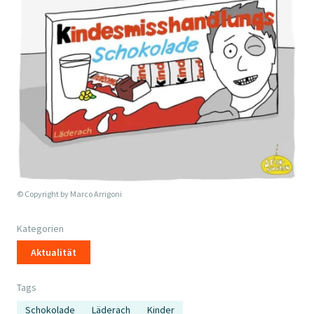
© Copyright by
Marco Arrigoni
Kategorien
Aktualität
Tags
Schokolade
Läderach
Kinder