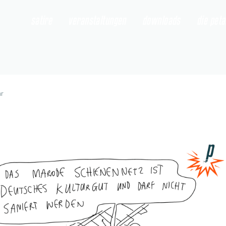
satire
veranstaltungen
downloads
die pet
hr