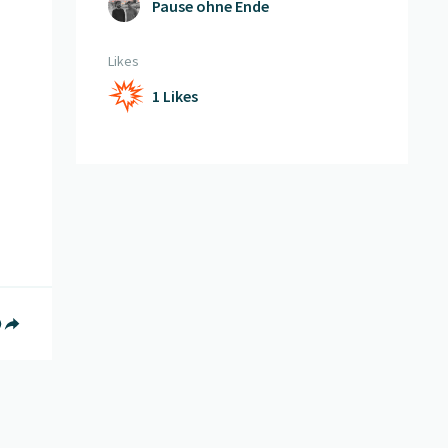
Pause ohne Ende
Likes
1 Likes
book teilen
witter teilen
f Whatsapp teilen
Teilen