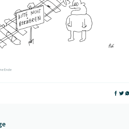
ne Ende
Auf Face
Auf T
Au
ge