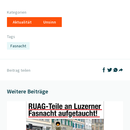
Kategorien
Aktualität
Unsinn
Tags
Fasnacht
Auf Facebook t
Auf Twitter
Auf What
Beitrag teilen
Teil
Weitere Beiträge
Beitrag "
Exklusiv!
" öffnen