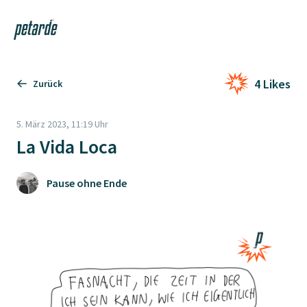
Login
Shop
Navi
Zur Startseite
4 Likes
Zurück
5. März 2023, 11:19 Uhr
La Vida Loca
Pause ohne Ende