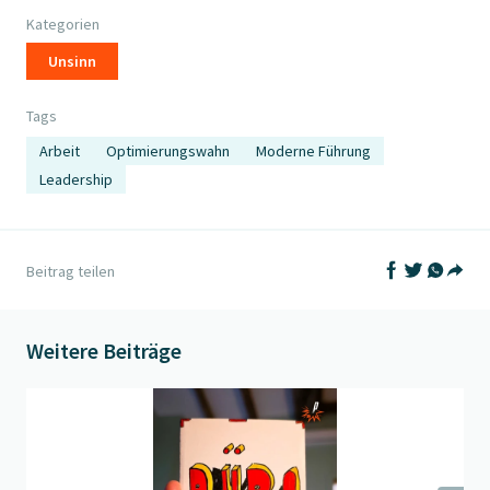
Kategorien
Unsinn
Tags
Arbeit
Optimierungswahn
Moderne Führung
Leadership
Auf Facebook t
Auf Twitter
Auf What
Beitrag teilen
Teil
Weitere Beiträge
Beitrag "
Tipps fürs Büro
" öffnen