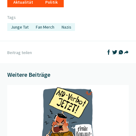
Aktualität
Politik
Tags
Junge Tat
Fan Merch
Nazis
Auf Facebook t
Auf Twitter
Auf What
Beitrag teilen
Teil
Weitere Beiträge
Beitrag "
Der Widerstand erwacht
" öffnen