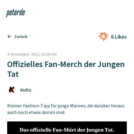
Login
Shop
Navi
Zur Startseite
6 Likes
Zurück
4. November 2022, 16:26 Uhr
Offizielles Fan-Merch der Jungen
Tat
Kultz
Kleiner Fashion-Tipp für junge Männer, die darüber hinaus
auch noch etwas dumm sind.