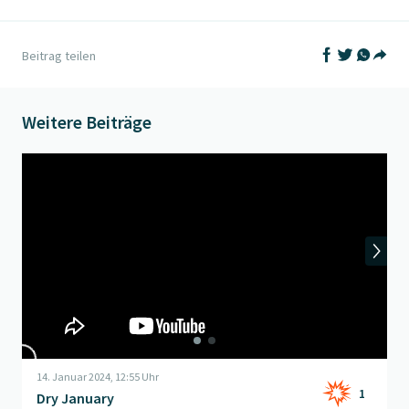
Auf Facebook t
Auf Twitter
Auf What
Beitrag teilen
Teil
Weitere Beiträge
Beitrag "
Dry January
" öffnen
14. Januar 2024, 12:55 Uhr
1
Dry January