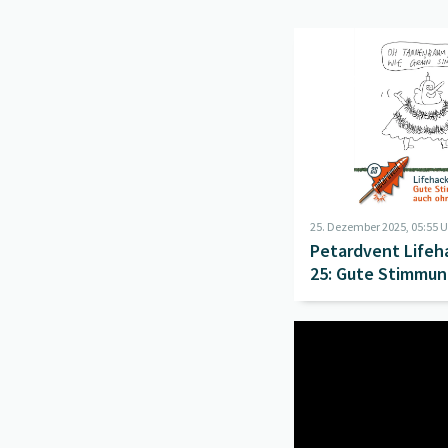
Beitrag "
Petardvent L
25. Dezember 2025, 05:55 
Petardvent Lifeh
25: Gute Stimmu
ohne Baum!
Beitrag "
Petardvent L