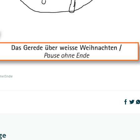
ne Ende
Auf Face
Auf T
Au
ge