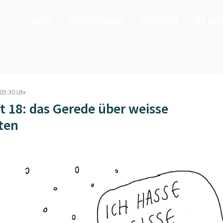
satire
veranstaltungen
downloads
die pet
05:30 Uhr
t 18: das Gerede über weisse
ten