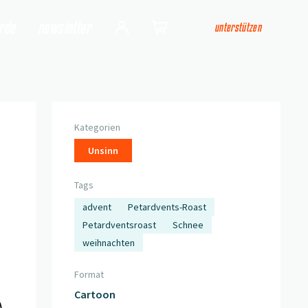
arde
newsletter
unterstützen
Login
Shop
Kategorien
Unsinn
Tags
advent
Petardvents-Roast
Petardventsroast
Schnee
weihnachten
Format
Cartoon