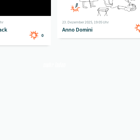
Uhr
23. Dezember 2025, 19:05 Uhr
ack
Anno Domini
0
mehr laden