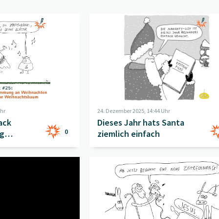
ifehack 25: Gute Stimmung ohne Baum!
Beitrag "
Dieses Jahr hats Santa ziemli
" öffnen
Uhr
24. Dezember 2025, 14:44 Uhr
ack
Dieses Jahr hats Santa
0
ng
ziemlich einfach
ifehack 24: Rohe Gewalt
" öffnen
Beitrag "
Anno Domini
" öffnen