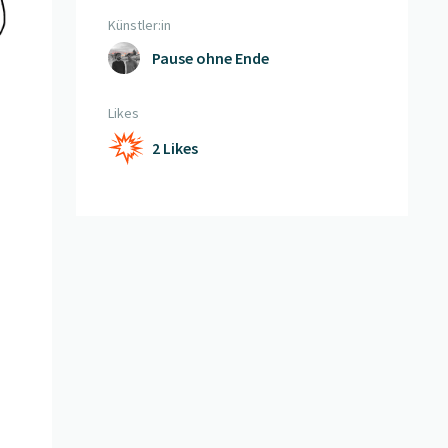
Künstler:in
Pause ohne Ende
Likes
2 Likes