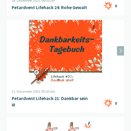
24. Dezember 2025, 08:05 Uhr
0
Petardvent Lifehack 24: Rohe Gewalt
Beitrag "
Petardvent Lifehack 21: Dankbar sein III
" öffnen
21. Dezember 2025, 05:55 Uhr
Petardvent Lifehack 21: Dankbar sein
0
III
Beitrag "
Adventszeitfolgen
" öffnen