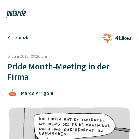
Login
Shop
Navi
Zur Startseite
4 Likes
Zurück
9. Juni 2023, 09:26 Uhr
Pride Month-Meeting in der
Firma
Marco Arrigoni