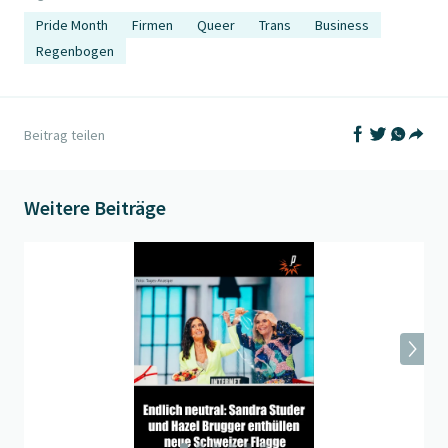
Pride Month
Firmen
Queer
Trans
Business
Regenbogen
Auf Facebook t
Auf Twitter
Auf What
Beitrag teilen
Teil
Weitere Beiträge
Beitrag "
Live am ESC
" öffnen