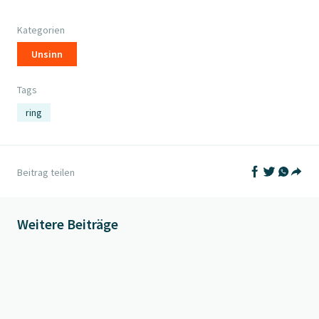
Kategorien
Unsinn
Tags
ring
Auf Facebook t
Auf Twitter
Auf What
Beitrag teilen
Teil
Weitere Beiträge