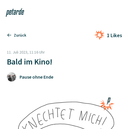
Login
Shop
Navi
Zur Startseite
1 Likes
Zurück
11. Juli 2023, 11:16 Uhr
Bald im Kino!
Pause ohne Ende