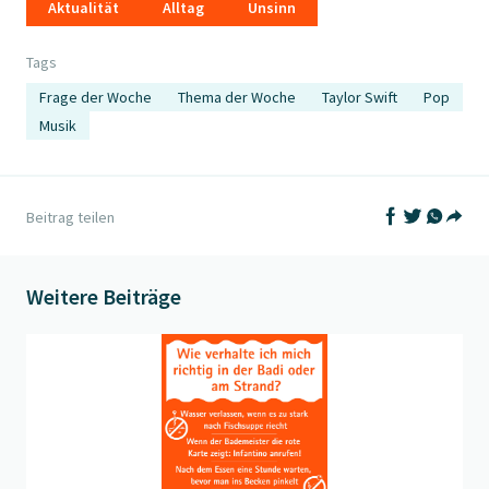
Aktualität
Alltag
Unsinn
Tags
Frage der Woche
Thema der Woche
Taylor Swift
Pop
Musik
Auf Facebook t
Auf Twitter
Auf What
Beitrag teilen
Teil
Weitere Beiträge
Beitrag "
Frage der Woche: wie verhalte ich mich richtig?
" öffn