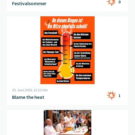
0
Festivalsommer
Beitrag "
Blame the heat
" öffnen
25. Juni 2026, 12:21 Uhr
1
Blame the heat
Beitrag "
Thema der Woche: (K)ein Sitz für Jositsch
" öffnen