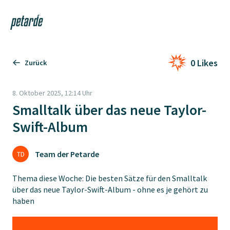
Login
Shop
Navi
Zur Startseite
0 Likes
Zurück
8. Oktober 2025, 12:14 Uhr
Smalltalk über das neue Taylor-
Swift-Album
Team der Petarde
TD
Thema diese Woche: Die besten Sätze für den Smalltalk
über das neue Taylor-Swift-Album - ohne es je gehört zu
haben