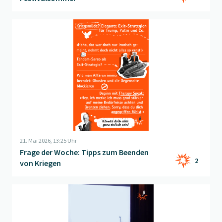
Beitrag "
Frage der Woche: Tipps zum Beenden von Kriegen
" ö
21. Mai 2026, 13:25 Uhr
Frage der Woche: Tipps zum Beenden
2
von Kriegen
Beitrag "
Frage der Woche - Petarde Live!
" öffnen