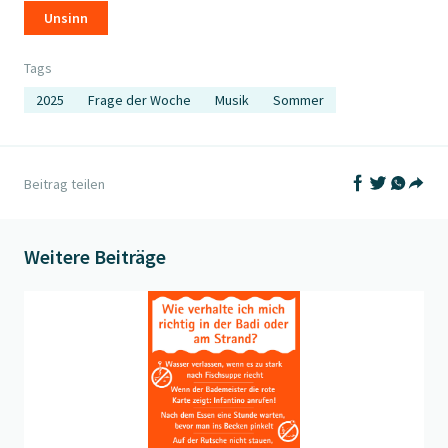
Unsinn
Tags
2025
Frage der Woche
Musik
Sommer
Auf Facebook t
Auf Twitter
Auf What
Beitrag teilen
Teil
Weitere Beiträge
Beitrag "
Frage der Woche: wie verhalte ich mich richtig?
" öffn