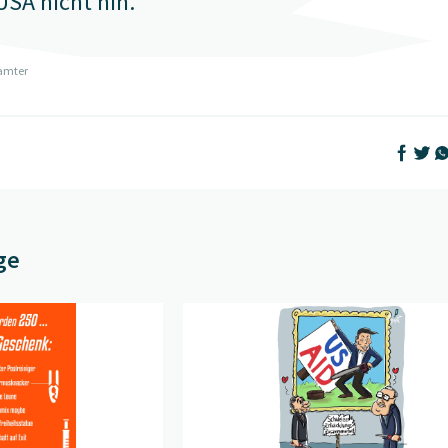
USA nicht hin.
Samter
Auf Face
Auf T
Au
ge
nkt
" öffnen
Beitrag "
Grosses Vorbild
" öffnen