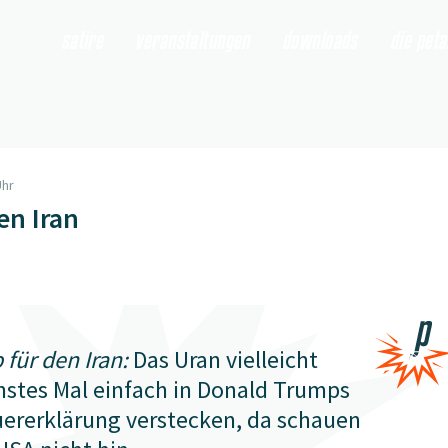
satire
veranstaltungen
downloads
die pet
Uhr
en Iran
 für den Iran:
Das Uran vielleicht
hstes Mal einfach in Donald Trumps
uererklärung verstecken, da schauen