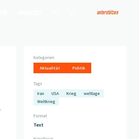
arde
newsletter
unterstützen
Login
Shop
Kategorien
Aktualität
Politik
Tags
Iran
USA
Krieg
weltlage
Weltkrieg
Format
Text
Künstler:in