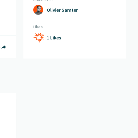
Olivier Samter
Likes
1 Likes
book teilen
witter teilen
f Whatsapp teilen
Teilen