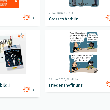
2. Juli 2026, 15:00 Uhr
1
Grosses Vorbild
melbildli 5: der Petrodollar
Beitrag "
" öffnen
Friedenshoffnung
" öffnen
19. Juni 2026, 06:44 Uhr
ildli
Friedenshoffnung
1