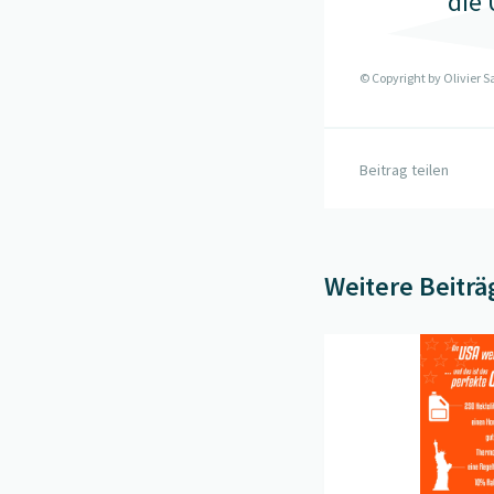
die 
© Copyright by
Olivier 
Beitrag teilen
Weitere Beiträ
Beitrag "
Reich besche