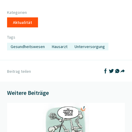
Kategorien
Aktualität
Tags
Gesundheitswesen
Hausarzt
Unterversorgung
Auf Facebook t
Auf Twitter
Auf What
Beitrag teilen
Teil
Weitere Beiträge
Beitrag "
Kostendämpfende Massnahmen
" öffnen