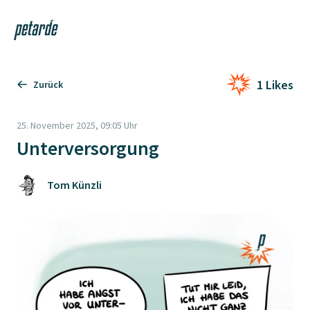
Login
Shop
Navi
Zur Startseite
1 Likes
Zurück
25. November 2025, 09:05 Uhr
Unterversorgung
Tom Künzli