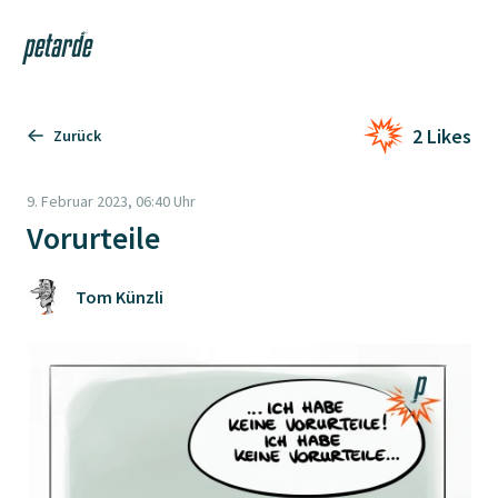
Login
Shop
Navi
Zur Startseite
2 Likes
Zurück
9. Februar 2023, 06:40 Uhr
Vorurteile
Tom Künzli