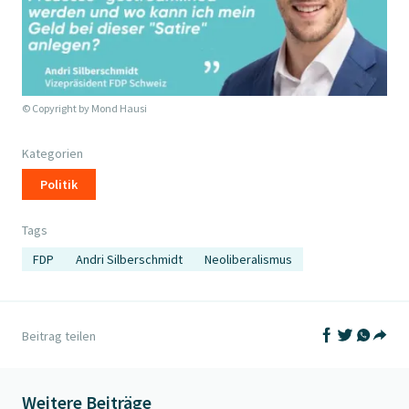
© Copyright by
Mond Hausi
Kategorien
Politik
Tags
FDP
Andri Silberschmidt
Neoliberalismus
Auf Facebook t
Auf Twitter
Auf What
Beitrag teilen
Teil
Weitere Beiträge