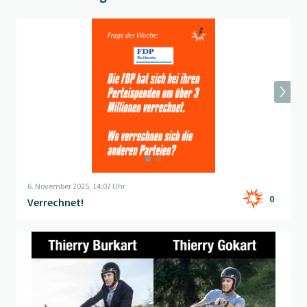
Beitrag "
Verrechnet!
" öffnen
6. November 2025, 14:07 Uhr
0
Verrechnet!
Beitrag "
Nicht verwechseln
" öffnen