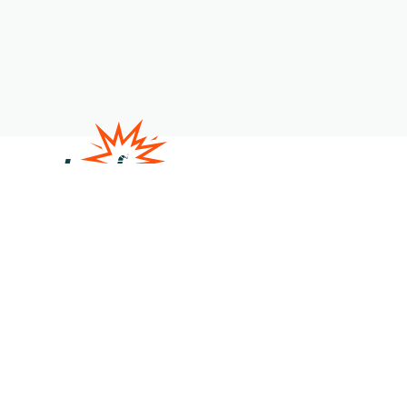
Satire
Veranstaltungen
Über uns
Kontakt
Shop
Member werden
Gönner:in werden