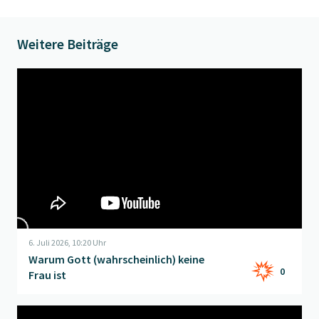
Weitere Beiträge
Beitrag "
Warum Gott (wahrscheinlich) keine Frau ist
" öffnen
6. Juli 2026, 10:20 Uhr
Warum Gott (wahrscheinlich) keine
0
Frau ist
Beitrag "
Language Lesson
" öffnen