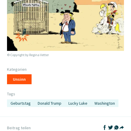
© Copyright by
Regina Vetter
Kategorien
Unsinn
Tags
Geburtstag
Donald Trump
Lucky Luke
Washington
Auf Facebook t
Auf Twitter
Auf What
Beitrag teilen
Teil