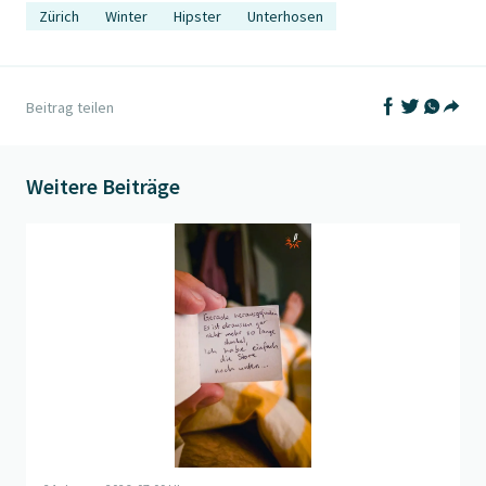
Zürich
Winter
Hipster
Unterhosen
Auf Facebook t
Auf Twitter
Auf What
Beitrag teilen
Teil
Weitere Beiträge
Beitrag "
Dunkelheit
" öffnen