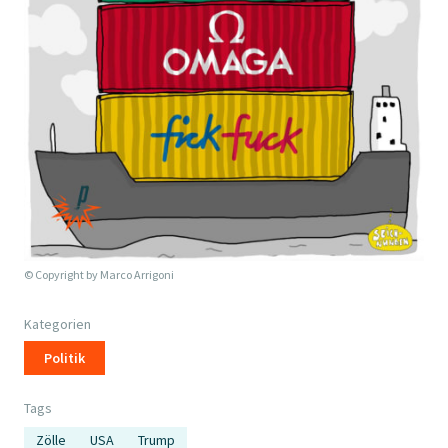
© Copyright by
Marco Arrigoni
Kategorien
Politik
Tags
Zölle
USA
Trump