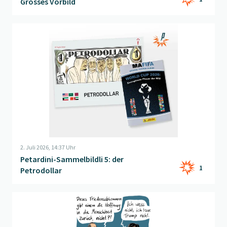
Grosses Vorbild
Beitrag "
Petardini-Sammelbildli 5: der Petrodollar
" öffnen
2. Juli 2026, 14:37 Uhr
Petardini-Sammelbildli 5: der
1
Petrodollar
Beitrag "
Friedenshoffnung
" öffnen