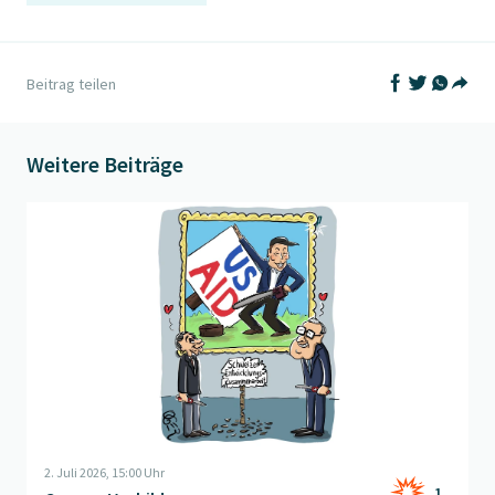
Auf Facebook t
Auf Twitter
Auf What
Beitrag teilen
Teil
Weitere Beiträge
Beitrag "
Grosses Vorbild
" öffnen
2. Juli 2026, 15:00 Uhr
1